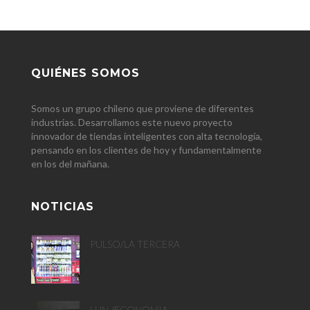
QUIÉNES SOMOS
Somos un grupo chileno que proviene de diferentes
industrias. Desarrollamos este nuevo proyecto
innovador de tiendas inteligentes con alta tecnología,
pensando en los clientes de hoy y fundamentalmente
en los del mañana.
NOTICIAS
PULSO/LA TERCERA
LUN /ECONOMIA