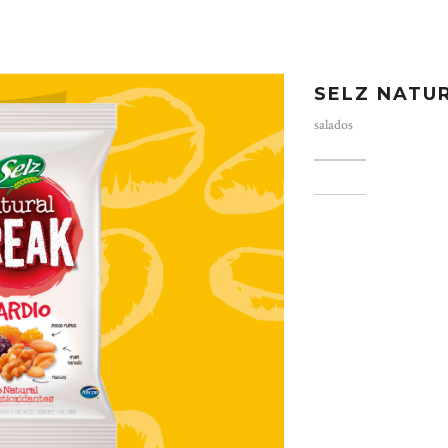
SELZ NATU
salados