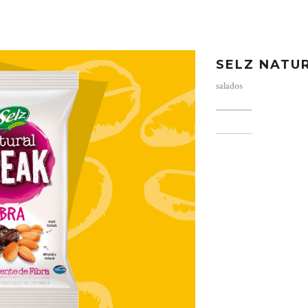
SELZ NATU
salados