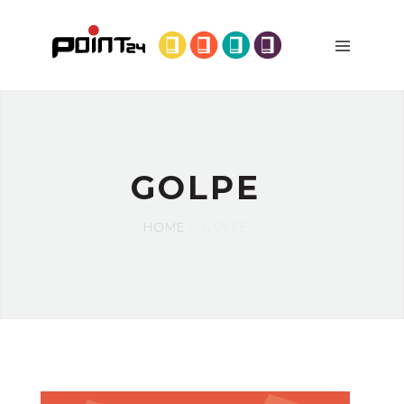
DÓNDE
ESTAMOS
PRODUCTOS
MÁQUINAS
QUIÉNES
SOMOS
GOLPE
BLOG
HOME
GOLPE
CONTACTO